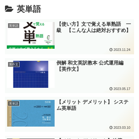
英単語
【使い方】文で覚える単熟語 一
英単語
級 【こんな人は絶対おすすめ】
2023.11.24
例解 和文英訳教本 公式運用編
英作文
【英作文】
2023.05.17
【メリット デメリット】 システ
英単語
ム英単語
2023.03.10