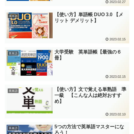
2023.02.27
【使い方】単語帳 DUO 3.0 【メ
英単語
リット デメリット】
2023.02.15
大学受験 英単語帳【最強の６
英単語
冊】
2023.02.15
【使い方】文で覚える単熟語 準
英単語
一級 【こんな人は絶対おすす
め】
2023.02.10
5つの方法で英単語マスターにな
英単語
ろう！