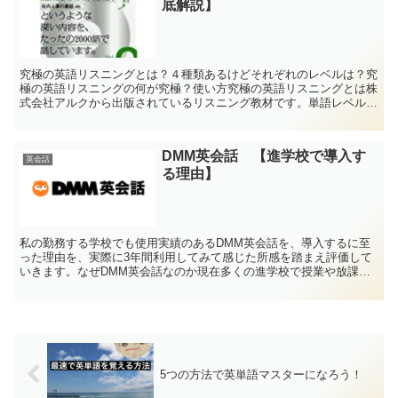
底解説】
究極の英語リスニングとは？４種類あるけどそれぞれのレベルは？究
極の英語リスニングの何が究極？使い方究極の英語リスニングとは株
式会社アルクから出版されているリスニング教材です。単語レベル別
に Vol.1 〜 Vol.4 まで全部で4冊あります...
DMM英会話 【進学校で導入す
英会話
る理由】
私の勤務する学校でも使用実績のあるDMM英会話を、導入するに至
った理由を、実際に3年間利用してみて感じた所感を踏まえ評価して
いきます。なぜDMM英会話なのか現在多くの進学校で授業や放課後
の時間を利用して、生徒にオンライン英会話を取り組ませて...
5つの方法で英単語マスターになろう！