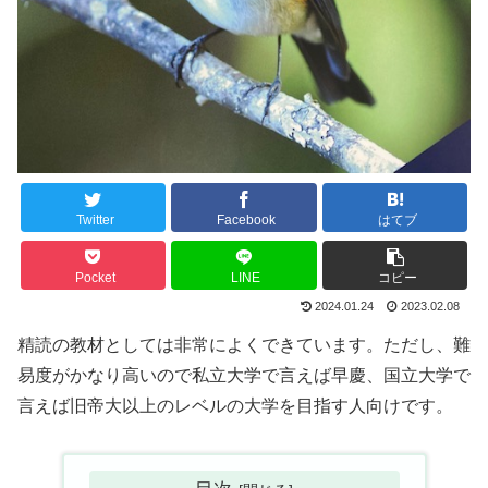
Twitter
Facebook
はてブ
Pocket
LINE
コピー
2024.01.24
2023.02.08
精読の教材としては非常によくできています。ただし、難
易度がかなり高いので私立大学で言えば早慶、国立大学で
言えば旧帝大以上のレベルの大学を目指す人向けです。