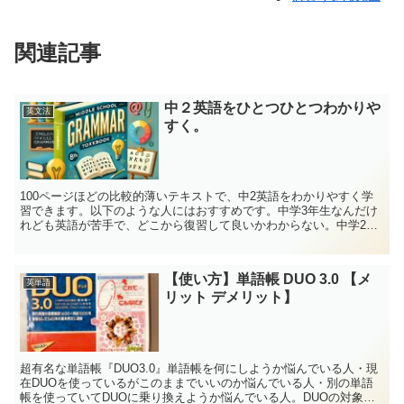
関連記事
中２英語をひとつひとつわかりや
英文法
すく。
100ページほどの比較的薄いテキストで、中2英語をわかりやすく学
習できます。以下のような人にはおすすめです。中学3年生なんだけ
れども英語が苦手で、どこから復習して良いかわからない。中学2年
生で授業の予習復習に使いたい。中学1年生で勉強を先に...
【使い方】単語帳 DUO 3.0 【メ
英単語
リット デメリット】
超有名な単語帳『DUO3.0』単語帳を何にしようか悩んでいる人・現
在DUOを使っているがこのままでいいのか悩んでいる人・別の単語
帳を使っていてDUOに乗り換えようか悩んでいる人。DUOの対象の